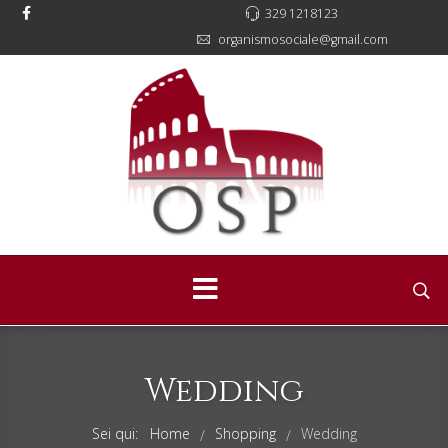
329 1218123
organismosociale@gmail.com
Wedding
Sei qui:
Home
Shopping
Wedding
/
/