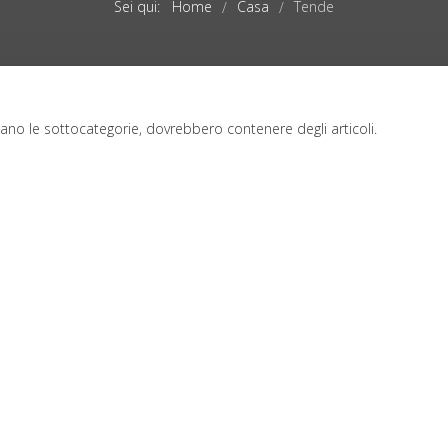
Sei qui:
Home
Casa
Tende
/
/
zzano le sottocategorie, dovrebbero contenere degli articoli.