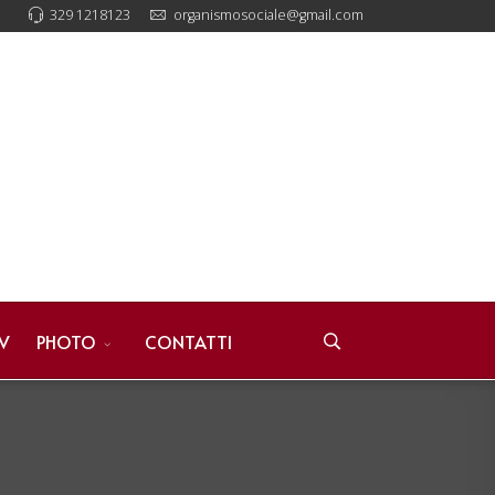
329 1218123
organismosociale@gmail.com
V
PHOTO
CONTATTI